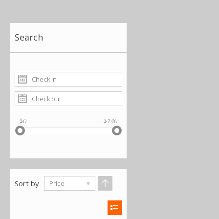
Search
$0
$140
Sort by
Price
▾